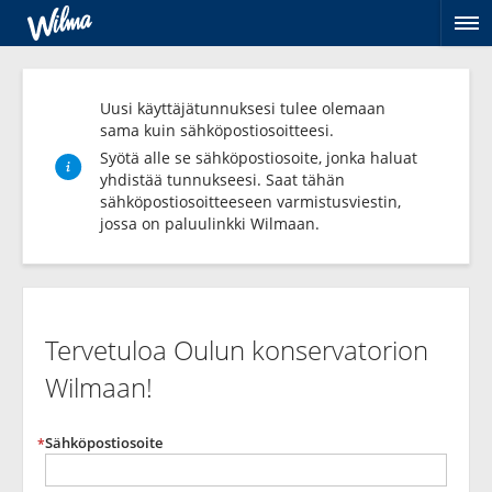
Av
val
Uusi käyttäjätunnuksesi tulee olemaan
sama kuin sähköpostiosoitteesi.
Syötä alle se sähköpostiosoite, jonka haluat
yhdistää tunnukseesi. Saat tähän
sähköpostiosoitteeseen varmistusviestin,
jossa on paluulinkki Wilmaan.
Luo
henkilökohtainen
Tervetuloa Oulun konservatorion
tunnus
Wilmaan!
Sähköpostiosoite